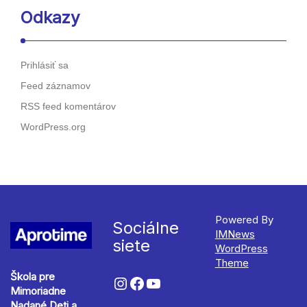
Odkazy
Prihlásiť sa
Feed záznamov
RSS feed komentárov
WordPress.org
Powered By
Sociálne
IMNews
siete
WordPress
Theme
Škola pre
Mimoriadne
Nadané Deti a