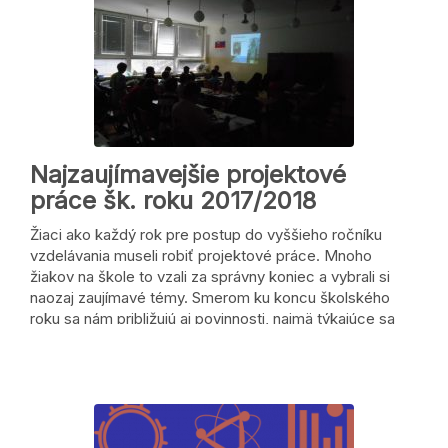
Najzaujímavejšie projektové
práce šk. roku 2017/2018
Žiaci ako každý rok pre postup do vyššieho ročníku
vzdelávania museli robiť projektové práce. Mnoho
žiakov na škole to vzali za správny koniec a vybrali si
naozaj zaujímavé témy. Smerom ku koncu školského
roku sa nám približujú aj povinnosti, najmä týkajúce sa
odovzdávania projektových prác. Práca, na ktorej žiaci
prajucú …