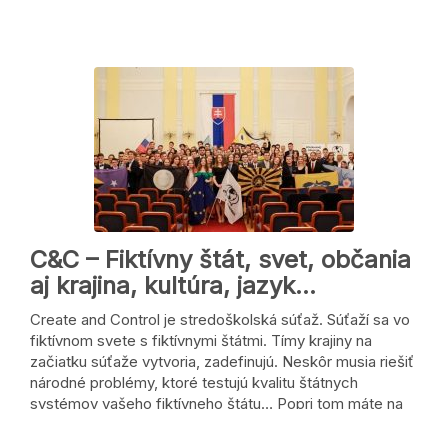
C&C – Fiktívny štát, svet, občania
aj krajina, kultúra, jazyk…
Create and Control je stredoškolská súťaž. Súťaží sa vo
fiktívnom svete s fiktívnymi štátmi. Tímy krajiny na
začiatku súťaže vytvoria, zadefinujú. Neskôr musia riešiť
národné problémy, ktoré testujú kvalitu štátnych
systémov vašeho fiktívneho štátu… Popri tom máte na
starosti investovanie do akciového trhu, ktorý je však
obmedzený len na niekoľko firiem, …