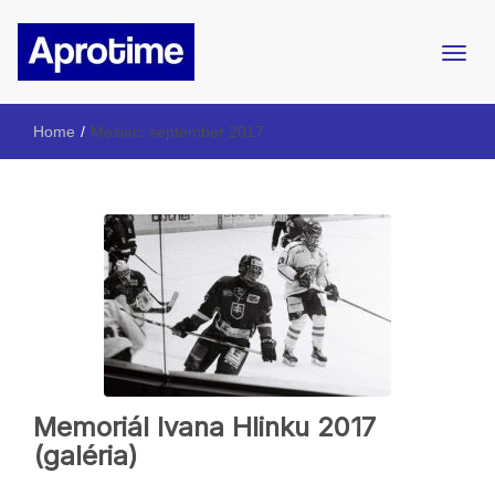
Internetový magazín ŠpMNDaG
Aprotime
Home
/
Mesiac:
september 2017
Memoriál Ivana Hlinku 2017
(galéria)