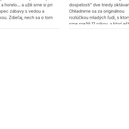
 a horelo… a užili sme si pri
dospelosti“ dve triedy oktáva
opec zábavy s vedou a
Ohliadnime sa za originálnou
kou. Zdieľaj, nech sa o tom
rozlúčkou mladých ľudí, s kto
sme prežili 12 rokov, a ktorí eš
pred pár dňami boli našimi
študentami. Zdieľaj, nech sa 
Zdieľaj, nech sa o tom vie!
vie!
Zdieľaj, nech sa o t