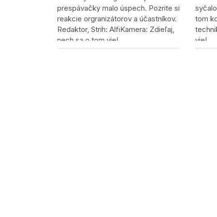
prespávačky malo úspech. Pozrite si
syčalo
reakcie orgranizátorov a účastníkov.
tom k
Redaktor, Strih: AlfiKamera: Zdieľaj,
techni
nech sa o tom vie!
vie!
Zdieľaj, nech sa o tom vie!