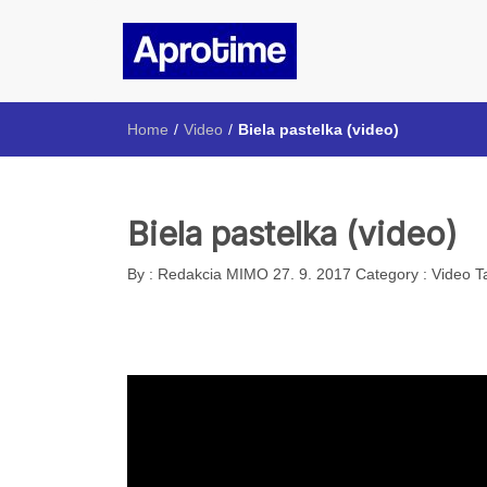
Aprotime
Internetový magazín ŠpMNDaG
Home
/
Video
/
Biela pastelka (video)
Biela pastelka (video)
By :
Redakcia MIMO
27. 9. 2017
Category :
Video
T