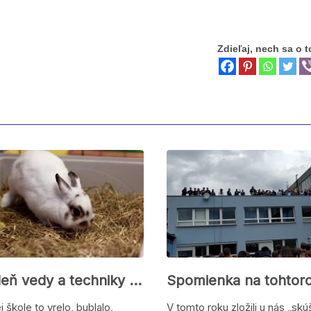
Zdieľaj, nech sa o t
Týždeň vedy a techniky 2019 (video)
j škole to vrelo, bublalo,
V tomto roku zložili u nás „skú