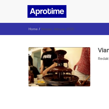
Aprotime
Internetový magazín ŠpMNDaG
Home
/
Mesiac:
február 2020
Via
Redakt