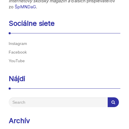
Internetový školský magazín a
ďalších prispievateľov
zo
ŠpMNDaG
.
Sociálne siete
Instagram
Facebook
YouTube
Nájdi
Archív