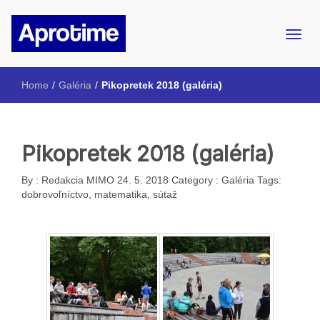
Internetový magazín ŠpMNDaG
Aprotime
Home
/
Galéria
/
Pikopretek 2018 (galéria)
Pikopretek 2018 (galéria)
By :
Redakcia MIMO
24. 5. 2018
Category :
Galéria
Tags:
dobrovoľníctvo
,
matematika
,
sútaž