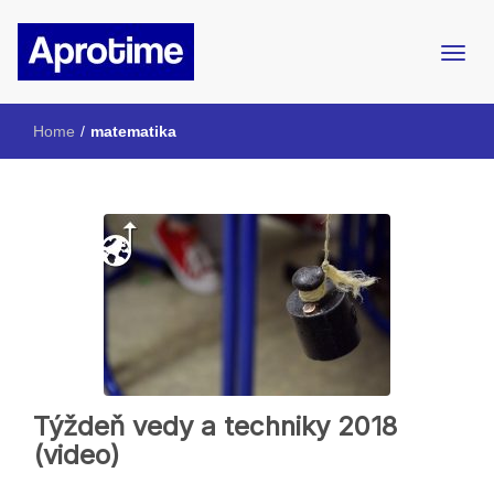
Internetový magazín ŠpMNDaG
Aprotime
Home
/
matematika
Týždeň vedy a techniky 2018
(video)