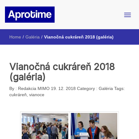
Internetový magazín ŠpMNDaG
Aprotime
Home
/
Galéria
/
Vianočná cukráreň 2018 (galéria)
Vianočná cukráreň 2018
(galéria)
By :
Redakcia MIMO
19. 12. 2018
Category :
Galéria
Tags:
cukráreň
,
vianoce