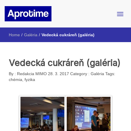
Internetový magazín ŠpMNDaG
Aprotime
Home
/
Galéria
/
Vedecká cukráreň (galéria)
Vedecká cukráreň (galéria)
By :
Redakcia MIMO
28. 3. 2017
Category :
Galéria
Tags:
chémia
,
fyzika