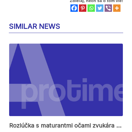
Zdieľaj, nech sa o tom vie!
SIMILAR NEWS
Rozlúčka s maturantmi očami zvukára – nováčika