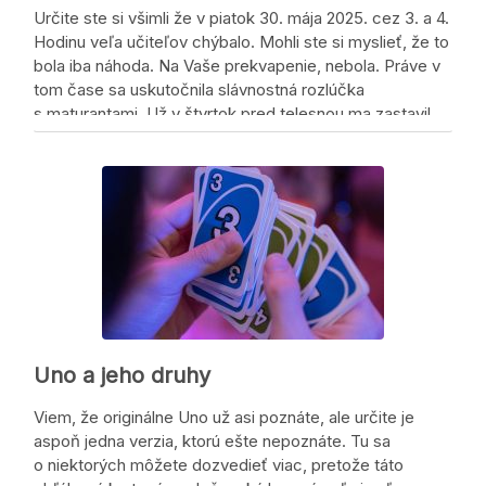
Určite ste si všimli že v piatok 30. mája 2025. cez 3. a 4.
Hodinu veľa učiteľov chýbalo. Mohli ste si myslieť, že to
bola iba náhoda. Na Vaše prekvapenie, nebola. Práve v
tom čase sa uskutočnila slávnostná rozlúčka
s maturantami. Už v štvrtok pred telesnou ma zastavil
Majo a spýtal sa ma: ,,Juraj, bude treba …
Zdieľaj, nech sa o tom vie!
Uno a jeho druhy
Viem, že originálne Uno už asi poznáte, ale určite je
aspoň jedna verzia, ktorú ešte nepoznáte. Tu sa
o niektorých môžete dozvedieť viac, pretože táto