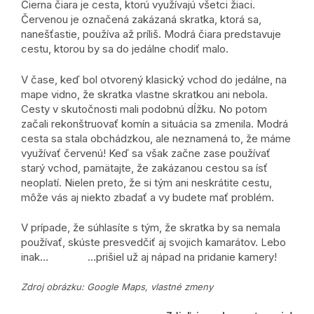
Čierna čiara je cesta, ktorú využívajú všetci žiaci.
Červenou je označená zakázaná skratka, ktorá sa,
nanešťastie, používa až príliš. Modrá čiara predstavuje
cestu, ktorou by sa do jedálne chodiť malo.
V čase, keď bol otvorený klasický vchod do jedálne, na
mape vidno, že skratka vlastne skratkou ani nebola.
Cesty v skutočnosti mali podobnú dĺžku. No potom
začali rekonštruovať komín a situácia sa zmenila. Modrá
cesta sa stala obchádzkou, ale neznamená to, že máme
využívať červenú! Keď sa však začne zase používať
starý vchod, pamätajte, že zakázanou cestou sa ísť
neoplatí. Nielen preto, že si tým ani neskrátite cestu,
môže vás aj niekto zbadať a vy budete mať problém.
V prípade, že súhlasíte s tým, že skratka by sa nemala
používať, skúste presvedčiť aj svojich kamarátov. Lebo
inak… …prišiel už aj nápad na pridanie kamery!
Zdroj obrázku: Google Maps, vlastné zmeny