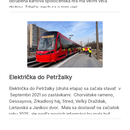
obľúbená kartová spoločenská hra má veľmi veľa
druhov. Zdieľaj, nech sa o tom vie!
Zdieľaj, nech sa o tom vie!
Električka do Petržalky
Električka do Petržalky (druhá etapa) sa začala stavať v
Septembri 2021 so zastávkami: Chorvátske rameno,
Gessayova, Zrkadlový háj, Stred, Veľký Draždiak,
Lietavská a Janíkov dvor. Mala sa dostavať na začiatok
roku 2025, ale podľa nových informácii by mala byť
dostavaná v strede Júna 2025. Už po trati 9.12.2024
prešla prvá skúšobná …