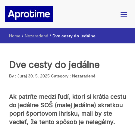
Internetový magazín ŠpMNDaG
Aprotime
Home
/
Nezaradené
/
Dve cesty do jedálne
Dve cesty do jedálne
By :
Juraj
30. 5. 2025
Category :
Nezaradené
Ak patríte medzi ľudí, ktorí si krátia cestu
do jedálne SOŠ (malej jedálne) skratkou
popri športovom ihrisku, mali by ste
vedieť, že tento spôsob je nelegálny.