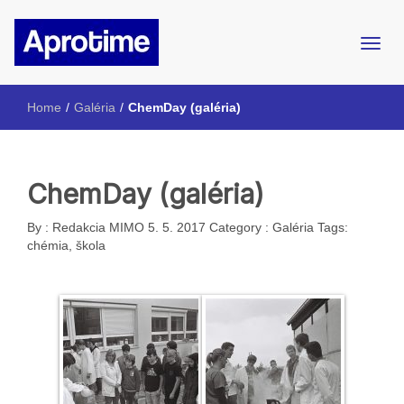
Internetový magazín ŠpMNDaG
Aprotime
Home
/
Galéria
/
ChemDay (galéria)
ChemDay (galéria)
By :
Redakcia MIMO
5. 5. 2017
Category :
Galéria
Tags:
chémia
,
škola