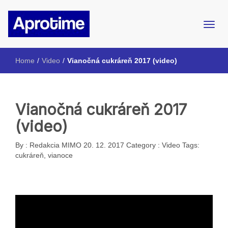
Internetový magazín ŠpMNDaG
Aprotime
Home
/
Video
/
Vianočná cukráreň 2017 (video)
Vianočná cukráreň 2017
(video)
By :
Redakcia MIMO
20. 12. 2017
Category :
Video
Tags:
cukráreň
,
vianoce