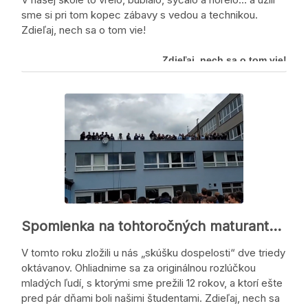
sme si pri tom kopec zábavy s vedou a technikou.
Zdieľaj, nech sa o tom vie!
Zdieľaj, nech sa o tom vie!
Spomienka na tohtoročných maturantov (video)
V tomto roku zložili u nás „skúšku dospelosti“ dve triedy
oktávanov. Ohliadnime sa za originálnou rozlúčkou
mladých ľudí, s ktorými sme prežili 12 rokov, a ktorí ešte
pred pár dňami boli našimi študentami. Zdieľaj, nech sa