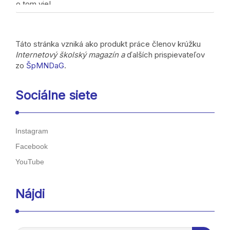
o tom vie!
Zdieľaj, nech sa o tom vie!
Táto stránka vzniká ako produkt práce členov krúžku
Internetový školský magazín a
ďalších prispievateľov
zo
ŠpMNDaG
.
Sociálne siete
Instagram
Facebook
YouTube
Nájdi