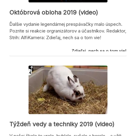
Októbrová obloha 2019 (video)
Ďalšie vydanie legendárnej prespávačky malo úspech.
Pozrite si reakcie orgranizátorov a účastníkov. Redaktor,
Strih: AlfiKamera: Zdieľaj, nech sa o tom vie!
Zdieľaj, nech sa o tom vie!
Týždeň vedy a techniky 2019 (video)
V našej škole to vrelo, bublalo, syčalo a horelo… a užili