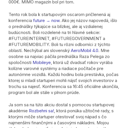
000€. MIMO magazín bol pri tom.
Tento rok bola k startupovým oscarom pričlenená aj
konferencia
future → now
. Ako jej názov napovedá, išlo
o prednášky týkajúce sa blízkej, ale aj vzdialenej
budúcnosti. Boli rozdelené na tri hlavné sekcie:
#FUTUREINTERNET, #FUTUREGOVERNMENT a
#FUTUREMOBILITY. Boli tu rôzni odborníci z týchto
oblastí. Nechýbal ani slovenský
AeroMobil 4.0
. Mne
osobne sa najviac páčila prednáška Raza Pelega zo
spoločnosti
Mobileye
, ktorá už dvadsať rokov vyrába
kolízne varovné systémy a riadiace počítače pre
autonómne vozidlá. Každú hodinu bola prestávka, počas
ktorej si mladí startuperi mohli nájsť svojich investorov a
trochu sa najesť. Konferencia sa 16:45 oficiálne ukončila,
program bol ale stále v plnom prúde.
Ja som sa na túto akciu dostal s pomocou startupovej
akadémie
Rozbehni sa!
, ktorá ponúka užitočné rady, s
ktorými môže startuper otestovať svoj nápad s čo
najmenšími finančnými a časovými nákladmi. Mojou