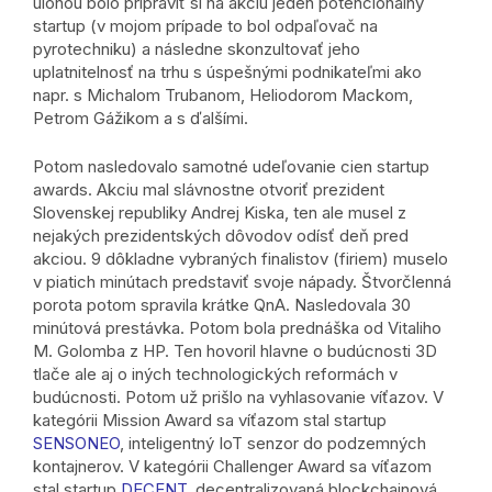
úlohou bolo pripraviť si na akciu jeden potencionálny
startup (v mojom prípade to bol odpaľovač na
pyrotechniku) a následne skonzultovať jeho
uplatnitelnosť na trhu s úspešnými podnikateľmi ako
napr. s Michalom Trubanom, Heliodorom Mackom,
Petrom Gážikom a s ďalšími.
Potom nasledovalo samotné udeľovanie cien startup
awards. Akciu mal slávnostne otvoriť prezident
Slovenskej republiky Andrej Kiska, ten ale musel z
nejakých prezidentských dôvodov odísť deň pred
akciou. 9 dôkladne vybraných finalistov (firiem) muselo
v piatich minútach predstaviť svoje nápady. Štvorčlenná
porota potom spravila krátke QnA. Nasledovala 30
minútová prestávka. Potom bola prednáška od Vitaliho
M. Golomba z HP. Ten hovoril hlavne o budúcnosti 3D
tlače ale aj o iných technologických reformách v
budúcnosti. Potom už prišlo na vyhlasovanie víťazov. V
kategórii Mission Award sa víťazom stal startup
SENSONEO
, inteligentný IoT senzor do podzemných
kontajnerov. V kategórii Challenger Award sa víťazom
stal startup
DECENT
, decentralizovaná blockchainová