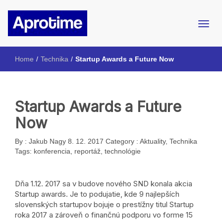
Internetový magazín ŠpMNDaG
Aprotime
Home
/
Technika
/
Startup Awards a Future Now
Startup Awards a Future
Now
By :
Jakub Nagy
8. 12. 2017
Category :
Aktuality
,
Technika
Tags:
konferencia
,
reportáž
,
technológie
Dňa 1.12. 2017 sa v budove nového SND konala akcia
Startup awards. Je to podujatie, kde 9 najlepších
slovenských startupov bojuje o prestížny titul Startup
roka 2017 a zároveň o finančnú podporu vo forme 15