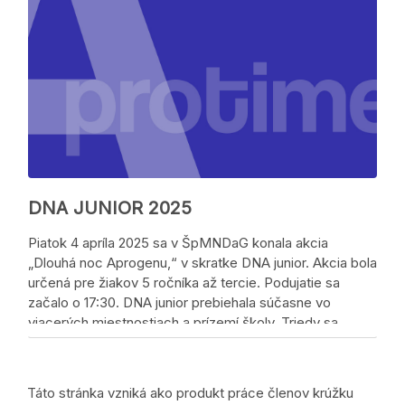
DNA JUNIOR 2025
Piatok 4 apríla 2025 sa v ŠpMNDaG konala akcia
„Dlouhá noc Aprogenu,“ v skratke DNA junior. Akcia bola
určená pre žiakov 5 ročníka až tercie. Podujatie sa
začalo o 17:30. DNA junior prebiehala súčasne vo
viacerých miestnostiach a prízemí školy. Triedy sa
premenilina miestnosti rôzneho určenia. Okrem kino-
miestností, kde sa …
Táto stránka vzniká ako produkt práce členov krúžku
Zdieľaj, nech sa o tom vie!