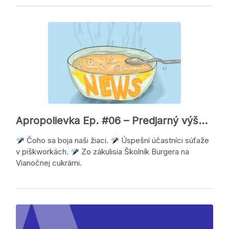
Apropolievka Ep. #06 – Predjarný výšplech
Čoho sa boja naši žiaci.
Úspešní účastníci súťaže
v piškworkách.
Zo zákulisia Školník Burgera na
Vianočnej cukrárni.