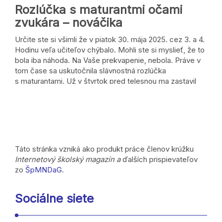
Rozlúčka s maturantmi očami
zvukára – nováčika
Určite ste si všimli že v piatok 30. mája 2025. cez 3. a 4.
Hodinu veľa učiteľov chýbalo. Mohli ste si myslieť, že to
bola iba náhoda. Na Vaše prekvapenie, nebola. Práve v
tom čase sa uskutočnila slávnostná rozlúčka
s maturantami. Už v štvrtok pred telesnou ma zastavil
Majo a spýtal sa ma: ,,Juraj, bude treba …
Táto stránka vzniká ako produkt práce členov krúžku
Internetový školský magazín a
ďalších prispievateľov
zo
ŠpMNDaG
.
Sociálne siete