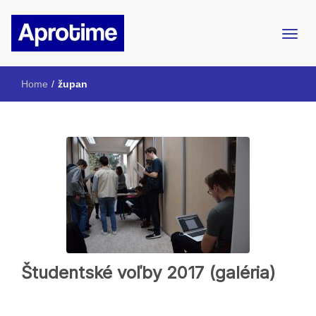
Internetový magazín ŠpMNDaG
Aprotime
Home
/
župan
Študentské voľby 2017 (galéria)