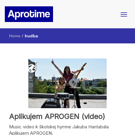
Internetový magazín ŠpMNDaG
Aprotime
Home
/
hudba
Aplikujem APROGEN (video)
Music video k školskej hymne Jakuba Hantabála
Aplikujem APROGEN.